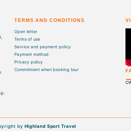
TERMS AND CONDITIONS
V
Open letter
8,
Terms of use
Service and payment policy
Payment method
Privacy policy
Commitment when booking tour
F
n
C
68-
pyright by
Highland Sport Travel