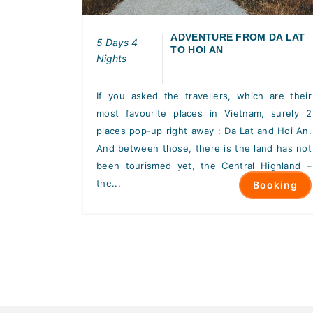
ADVENTURE FROM DA LAT
5 Days 4
TO HOI AN
Nights
If you asked the travellers, which are their
most favourite places in Vietnam, surely 2
places pop-up right away : Da Lat and Hoi An.
And between those, there is the land has not
been tourismed yet, the Central Highland –
the...
Booking